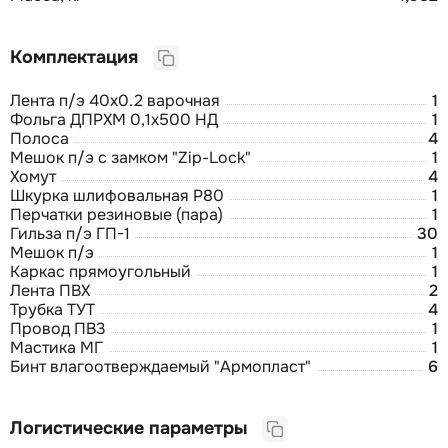
Комплектация
Лента п/э 40х0.2 варочная
1
Фольга ДПРХМ 0,1х500 НД
1
Полоса
4
Мешок п/э с замком "Zip-Lock"
1
Хомут
4
Шкурка шлифовальная Р80
1
Перчатки резиновые (пара)
1
Гильза п/э ГП-1
30
Мешок п/э
1
Каркас прямоугольный
1
Лента ПВХ
2
Трубка ТУТ
4
Провод ПВ3
1
Мастика МГ
1
Бинт влагоотверждаемый "Армопласт"
6
Логистические параметры