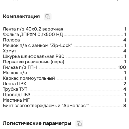
Комплектация
Лента п/э 40х0.2 варочная
1
Фольга ДПРХМ 0,1х500 НД
1
Полоса
4
Мешок п/э с замком "Zip-Lock"
1
Хомут
4
Шкурка шлифовальная Р80
1
Перчатки резиновые (пара)
1
Гильза п/э ГП-1
100
Мешок п/э
1
Каркас прямоугольный
1
Лента ПВХ
2
Трубка ТУТ
4
Провод ПВ3
1
Мастика МГ
1
Бинт влагоотверждаемый "Армопласт"
8
Логистические параметры