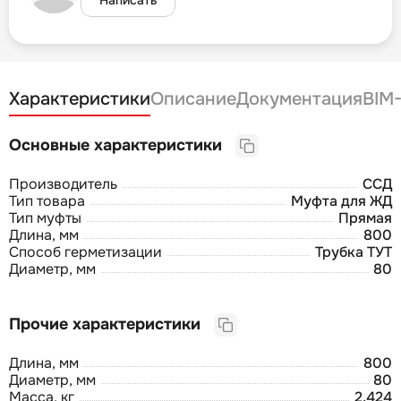
Характеристики
Описание
Документация
BIM
Основные характеристики
Производитель
ССД
Тип товара
Муфта для ЖД
Тип муфты
Прямая
Длина, мм
800
Способ герметизации
Трубка ТУТ
Диаметр, мм
80
Прочие характеристики
Длина, мм
800
Диаметр, мм
80
Масса, кг
2,424