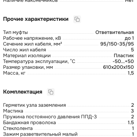
Наличие наконечников
Нет
Прочие характеристики
Тип муфты
Ответвительная
Рабочее напряжение, кВ
до 1
Сечение жил кабеля, мм²
95/150-35/95
Число жил кабеля
5
Материал изоляции
Пластик
Температура эксплуатации, °С
-50...+50
Размер упаковки, мм
610х200х150
Масса, кг
1,5
Комплектация
Герметик узла заземления
2
Мастика
3
Пружина постоянного давления ППД-3
2
Бандажная проволока
1.5
Стеклолента
1
Зажим разветвительный малый
1