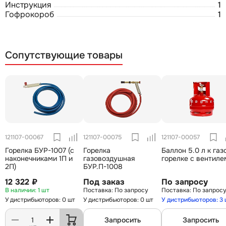
Инструкция
1
Гофрокороб
1
Сопутствующие товары
121107-00067
121107-00075
121107-00057
Горелка БУР-1007 (с
Горелка
Баллон 5.0 л к газ
наконечниками 1П и
газовоздушная
горелке с вентиле
2П)
БУР.П-1008
12 322 ₽
Под заказ
По запросу
1 шт
По запросу
По запрос
У дистрибьюторов: 0 шт
У дистрибьюторов: 0 шт
У дистрибьюторов: 3
Запросить
Запросить