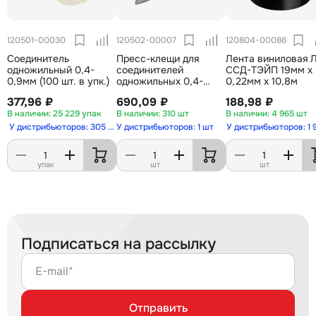
120501-00030
120502-00007
120804-00086
Соединитель
Пресс-клещи для
Лента виниловая Л
одножильный 0,4-
соединителей
ССД-ТЭЙП 19мм х
0,9мм (100 шт. в упк.)
одножильных 0,4-
0,22мм х 10,8м
0,9мм
377,96 ₽
690,09 ₽
188,98 ₽
25 229 упак
310 шт
4 965 шт
У дистрибьюторов: 305 упак
У дистрибьюторов: 1 шт
У дистрибьюторов: 1 
упак
шт
шт
Подписаться на рассылку
E-mail*
Отправить