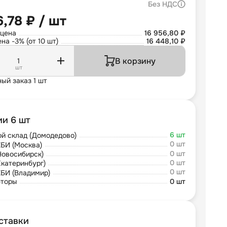
Без НДС
6,78 ₽ / шт
 цена
16 956,80 ₽
на -3% (от 10 шт)
16 448,10 ₽
В корзину
шт
ый заказ 1 шт
ии 6 шт
6 шт
й склад (Домодедово)
0 шт
БИ (Москва)
0 шт
Новосибирск)
0 шт
Екатеринбург)
0 шт
БИ (Владимир)
юторы
0 шт
ставки