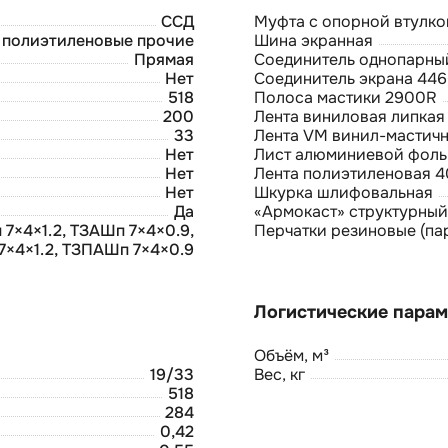
ССД
Муфта с опорной втулко
полиэтиленовые прочие
Шина экранная
Прямая
Соединитель однопарны
Нет
Соединитель экрана 44
518
Полоса мастики 2900R
200
Лента виниловая липкая
33
Лента VM винил-мастич
Нет
Лист алюминиевой фоль
Нет
Лента полиэтиленовая 40
Нет
Шкурка шлифовальная
Да
«Армокаст» структурный
7×4×1.2, ТЗАШп 7×4×0.9,
Перчатки резиновые (па
×4×1.2, ТЗПАШп 7×4×0.9
Объём, м³
19/33
Вес, кг
518
284
0,42