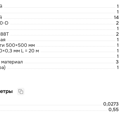
й
1
1
й
14
60-D
2
1
 88Т
2
ная
1
ги 500×500 мм
1
×0,3 мм L = 20 м
1
1
 материал
3
ра)
1
Логистические параметры
0,0273
0,55