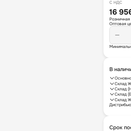
С НДС
16 95
Розничная
Оптовая це
Минимальн
В налич
Основно
Склад Ж
Склад (
Склад (
Склад Ж
Дистрибь
Срок по