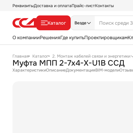
Реквизиты
Доставка и оплата
Прайс-лист
Контакты
Каталог
Везде
О компании
Решения
Где купить
Проектировщикам
К
Главная
Каталог
2. Монтаж кабелей связи и энергетики
Муфта МПП 2-7х4-Х-U1В ССД
Характеристики
Описание
Документация
BIM-модели
Отзыв