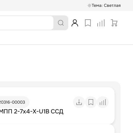
Тема:
Светлая
20316-00003
МПП 2-7х4-Х-U1В ССД