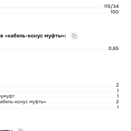
115/34
100
Трубка ТУТ для стыков «кабель-конус муфты»:
0,65
2
1
лумуфт
1
кабель-конус муфты»
2
1
Логистические параметры