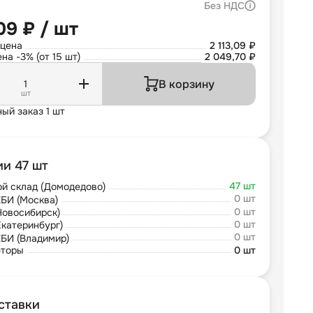
Без НДС
,09 ₽ / шт
 цена
2 113,09 ₽
на -3% (от 15 шт)
2 049,70 ₽
В корзину
шт
ый заказ 1 шт
ии 47 шт
47 шт
й склад (Домодедово)
0 шт
БИ (Москва)
0 шт
Новосибирск)
0 шт
Екатеринбург)
0 шт
БИ (Владимир)
юторы
0 шт
ставки