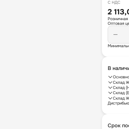
С НДС
2 113
Розничная
Оптовая це
Минимальн
В налич
Основно
Склад Ж
Склад (
Склад (
Склад Ж
Дистрибь
Срок по