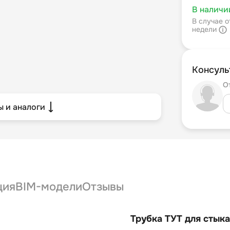
В наличи
В случае о
недели
Консуль
О
 и аналоги
ция
BIM-модели
Отзывы