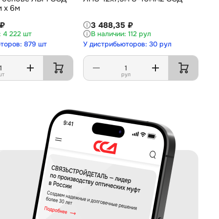
 х 6м
 ₽
3 488,35 ₽
4 222 шт
112 рул
торов: 879 шт
У дистрибьюторов: 30 рул
шт
рул