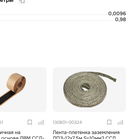
0,0096
0,98
51
130801-00324
ичная на
Лента-плетенка заземления
 основе ЛВМ ССД-
ЛПЗ-12х7,5м S=10мм2 ССД