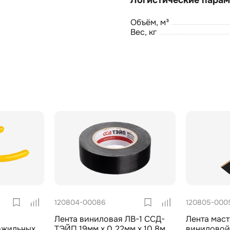
Объём, м³
Вес, кг
120804-00086
120805-000
Лента виниловая ЛВ-1 ССД-
Лента маст
ожильных
ТЭЙП 19мм х 0,22мм х 10,8м
виниловой