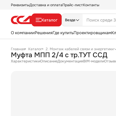
Реквизиты
Доставка и оплата
Прайс-лист
Контакты
Каталог
Везде
О компании
Решения
Где купить
Проектировщикам
К
Главная
Каталог
2. Монтаж кабелей связи и энергетики
Муфта МПП 2/4 с тр.ТУТ ССД
Характеристики
Описание
Документация
BIM-модели
Отзыв