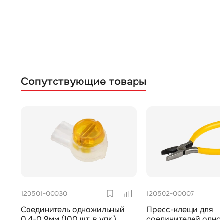
Сопутствующие товары
120501-00030
120502-00007
Соединитель одножильный
Пресс-клещи для
0,4-0,9мм (100 шт. в упк.)
соединителей одн