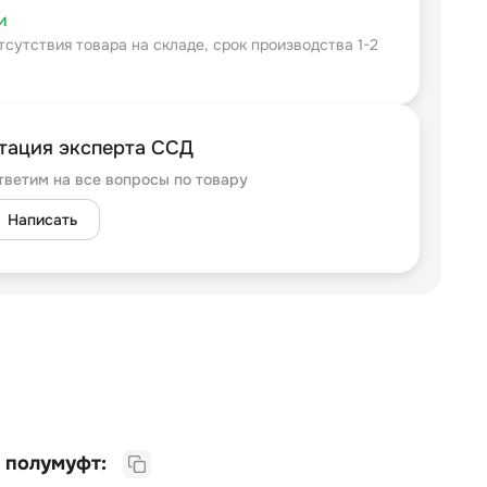
и
тсутствия товара на складе, срок производства 1-2
тация эксперта ССД
тветим на все вопросы по товару
Написать
Трубка ТУТ для стыка полумуфт: