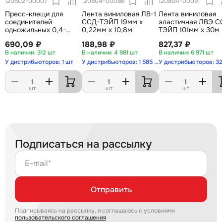
120502-00007
120804-00086
120804-00091
Пресс-клещи для
Лента виниловая ЛВ-1
Лента виниловая
соединителей
ССД-ТЭЙП 19мм х
эластичная ЛВЭ С
одножильных 0,4-
0,22мм х 10,8м
ТЭЙП 101мм х 30м
0,9мм
690,09 ₽
188,98 ₽
827,37 ₽
312 шт
4 981 шт
6 971 шт
У дистрибьюторов: 1 шт
У дистрибьюторов: 1 585 шт
У дистрибьюторов: 3
шт
шт
шт
Подписаться на рассылку
E-mail*
Отправить
Подписываясь на рассылку, я соглашаюсь с условиями
пользовательского соглашения