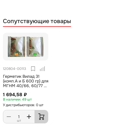
Сопутствующие товары
120804-00113
Герметик Вилад 31
(комп.А и Б 600 гр) для
МГНМ 40/66, 60/77 с
перчатками
1 694,58 ₽
49 шт
У дистрибьюторов: 0 шт
шт