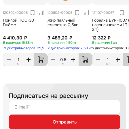
120802-00006
120802-00008
121107-00067
Припой ПОС-30
Жир паяльный
Горелка БУР-1007 
D=8мм
емкостью 0,5кг
наконечниками 1П 
2П)
4 410,30 ₽
3 489,20 ₽
12 322 ₽
16,88 кг
1,50 кг
1 шт
У дистрибьюторов: 29,50 кг
У дистрибьюторов: 2,50 кг
У дистрибьюторов: 0 
кг
кг
шт
Подписаться на рассылку
E-mail*
Отправить