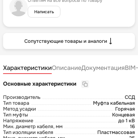
Ответим на все вопросы по товару
Написать
Сопутствующие товары и аналоги
Характеристики
Описание
Документация
BIM
Основные характеристики
Производитель
ССД
Тип товара
Муфта кабельная
Метод усадки
Горячая
Тип муфты
Концевая
Напряжение
до 1 кВ
Мин. диаметр кабеля, мм
16
Тип изоляции кабеля
Пластмассовая