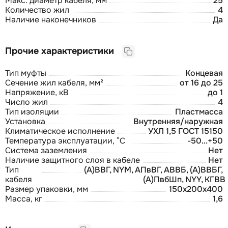
Макс. диаметр кабеля, мм
25
Количество жил
4
Наличие наконечников
Да
Прочие характеристики
Тип муфты
Концевая
Сечение жил кабеля, мм²
от 16 до 25
Напряжение, кВ
до 1
Число жил
4
Тип изоляции
Пластмасса
Установка
Внутренняя/наружная
Климатическое исполнение
УХЛ 1,5 ГОСТ 15150
Температура эксплуатации, °С
-50...+50
Система заземления
Нет
Наличие защитного слоя в кабеле
Нет
Тип
(А)ВВГ, NYM, АПвВГ, АВВБ, (А)ВВБГ,
кабеля
(А)ПвбШп, NYY, КГВВ
Размер упаковки, мм
150x200x400
Масса, кг
1,6