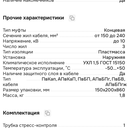
Наличие наконечников
Да
Прочие характеристики
Тип муфты
Концевая
Сечение жил кабеля, мм²
от 150 до 240
Напряжение, кВ
до 10
Число жил
3
Тип изоляции
Пластмасса
Установка
Наружняя
Климатическое исполнение
УХЛ 1,5 ГОСТ 15150
Температура эксплуатации, °С
-50...+50
Наличие защитного слоя в кабеле
Да
Тип
ПвКап, АПвКаП, ПвБП, АПвБПг, ПвБВ,
кабеля
АПвБПгж
Размер упаковки, мм
150x200x860
Масса, кг
1,8
Комплектация
Трубка стресс-контроля
1