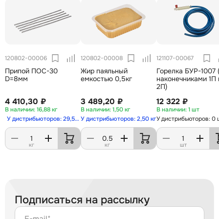
120802-00006
120802-00008
121107-00067
Припой ПОС-30
Жир паяльный
Горелка БУР-1007 
D=8мм
емкостью 0,5кг
наконечниками 1П 
2П)
4 410,30 ₽
3 489,20 ₽
12 322 ₽
16,88 кг
1,50 кг
1 шт
У дистрибьюторов: 29,50 кг
У дистрибьюторов: 2,50 кг
У дистрибьюторов: 0 
кг
кг
шт
Подписаться на рассылку
E-mail*