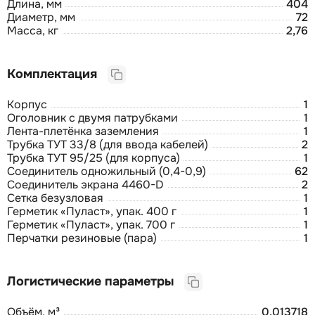
Длина, мм
404
Диаметр, мм
72
Масса, кг
2,76
Комплектация
Корпус
1
Оголовник с двумя патрубками
1
Лента-плетёнка заземления
1
Трубка ТУТ 33/8 (для ввода кабелей)
2
Трубка ТУТ 95/25 (для корпуса)
1
Соединитель одножильный (0,4-0,9)
62
Соединитель экрана 4460-D
2
Сетка безузловая
1
Герметик «Пуласт», упак. 400 г
1
Герметик «Пуласт», упак. 700 г
1
Перчатки резиновые (пара)
1
Логистические параметры
Объём, м³
0,013718