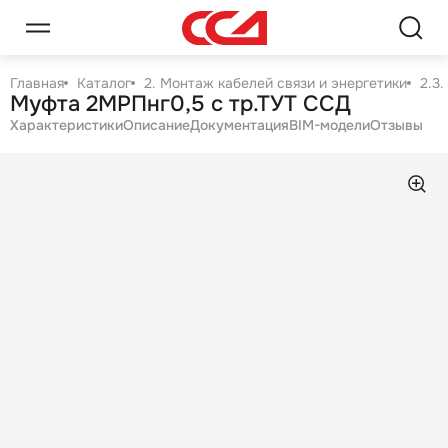
Главная
Каталог
2. Монтаж кабелей связи и энергетики
2.3
Муфта 2МРПнг0,5 с тр.ТУТ ССД
Характеристики
Описание
Документация
BIM-модели
Отзывы