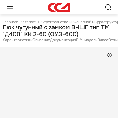
Главная
Каталог
1. Строительство инженерной инфраструктур
Люк чугунный с замком ВЧШГ тип ТМ
"Д400" КК 2-60 (ОУЭ-600)
Характеристики
Описание
Документация
BIM-модели
Видео
Отзы