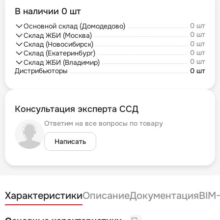
В наличии 0 шт
0 шт
Основной склад (Домодедово)
0 шт
Склад ЖБИ (Москва)
0 шт
Склад (Новосибирск)
0 шт
Склад (Екатеринбург)
0 шт
Склад ЖБИ (Владимир)
Дистрибьюторы
0 шт
Консультация эксперта ССД
Ответим на все вопросы по товару
Написать
Характеристики
Описание
Документация
BIM