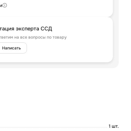
и
тация эксперта ССД
тветим на все вопросы по товару
Написать
1 шт.