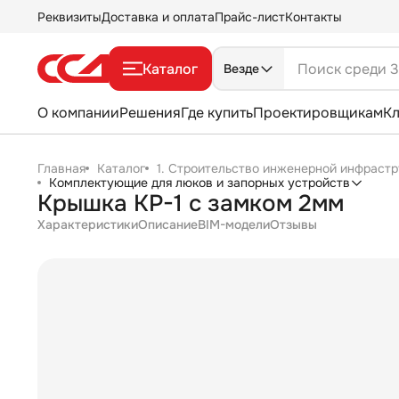
Реквизиты
Доставка и оплата
Прайс-лист
Контакты
Каталог
Везде
О компании
Решения
Где купить
Проектировщикам
К
Главная
Каталог
1. Строительство инженерной инфрастр
Комплектующие для люков и запорных устройств
Крышка КР-1 с замком 2мм
Характеристики
Описание
BIM-модели
Отзывы