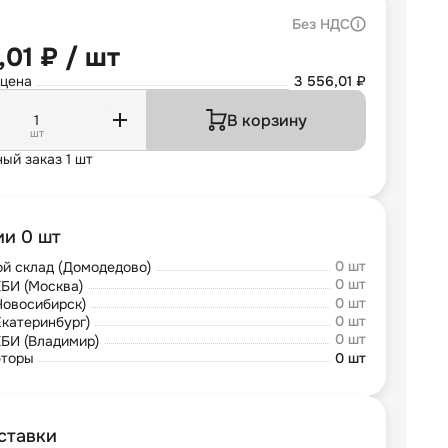
Без НДС
,01 ₽ / шт
 цена
3 556,01 ₽
В корзину
шт
ый заказ 1 шт
ии 0 шт
0 шт
й склад (Домодедово)
0 шт
БИ (Москва)
0 шт
Новосибирск)
0 шт
Екатеринбург)
0 шт
БИ (Владимир)
юторы
0 шт
ставки