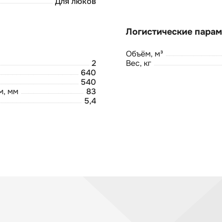
Для люков
Объём, м³
2
Вес, кг
640
540
м, мм
83
5,4