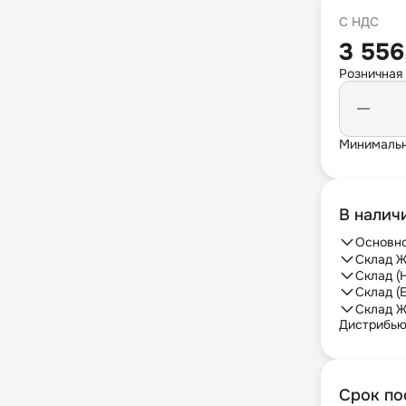
С НДС
3 556
Розничная
Минимальн
В налич
Основно
Склад Ж
Склад (
Склад (
Склад Ж
Дистрибь
Срок по