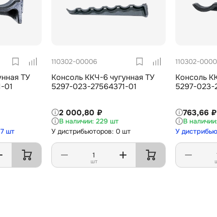
110302-00006
110302-000
унная ТУ
Консоль ККЧ-6 чугунная ТУ
Консоль КК
-01
5297-023-27564371-01
5297-023-
2 000,80 ₽
763,66 ₽
229 шт
7 шт
У дистрибьюторов: 0 шт
У дистрибью
шт