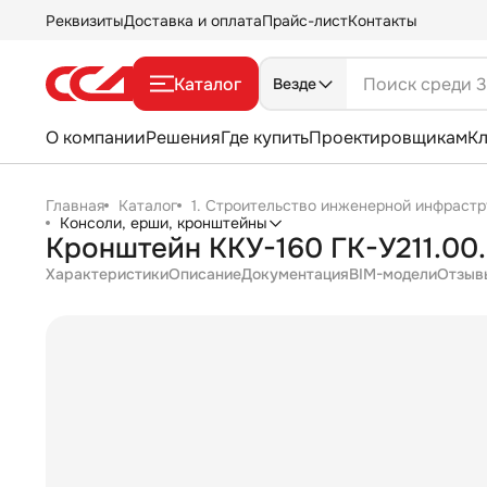
Реквизиты
Доставка и оплата
Прайс-лист
Контакты
Каталог
Везде
О компании
Решения
Где купить
Проектировщикам
К
Главная
Каталог
1. Строительство инженерной инфрастр
Консоли, ерши, кронштейны
Кронштейн ККУ-160 ГК-У211.00
Характеристики
Описание
Документация
BIM-модели
Отзыв