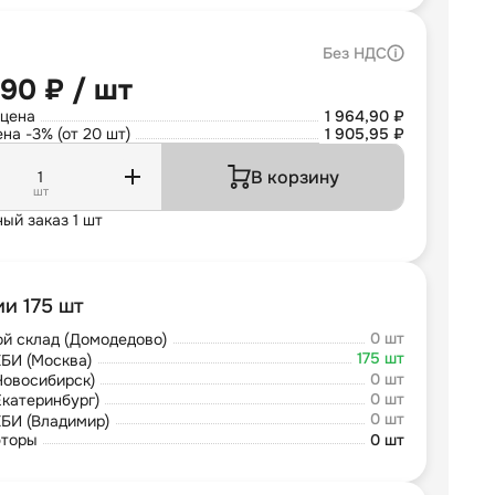
Без НДС
,90 ₽ / шт
 цена
1 964,90 ₽
на -3% (от 20 шт)
1 905,95 ₽
В корзину
шт
ый заказ 1 шт
ии 175 шт
0 шт
й склад (Домодедово)
175 шт
БИ (Москва)
0 шт
Новосибирск)
0 шт
Екатеринбург)
0 шт
БИ (Владимир)
юторы
0 шт