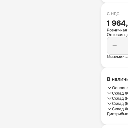
С НДС
1 964
Розничная
Оптовая це
Минимальн
В налич
Основно
Склад Ж
Склад (
Склад (
Склад Ж
Дистрибь