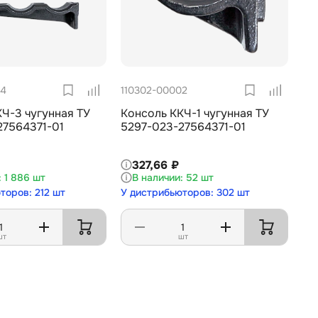
04
110302-00002
Ч-3 чугунная ТУ
Консоль ККЧ-1 чугунная ТУ
27564371-01
5297-023-27564371-01
327,66 ₽
1 886 шт
52 шт
торов: 212 шт
У дистрибьюторов: 302 шт
шт
шт