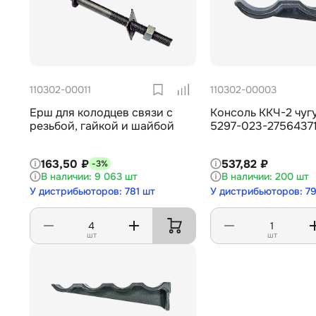
110302-00011
110302-00003
Ерш для колодцев связи с
Консоль ККЧ-2 чуг
резьбой, гайкой и шайбой
5297-023-27564371
163,50 ₽
537,82 ₽
-3%
9 063 шт
200 шт
У дистрибьюторов: 781 шт
У дистрибьюторов: 79
шт
шт