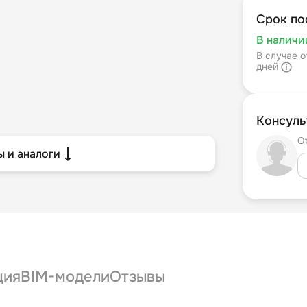
Срок по
В наличи
В случае о
дней
Консуль
О
 и аналоги
ция
BIM-модели
Отзывы