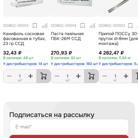
120802-00013
120802-00014
120802-00003
Канифоль сосновая
Паста паяльная
Припой ПОССу 30
фасованная в тубах,
ПБК-26М ССД
пруток d=8мм (для
23 гр ССД
монтажа)
32,43 ₽
270,93 ₽
4 282,47 ₽
48 шт
92 шт
11,94 кг
У дистрибьюторов: 14 шт
У дистрибьюторов: 160 шт
У дистрибьюторов: 5,
шт
шт
кг
Подписаться на рассылку
E-mail*