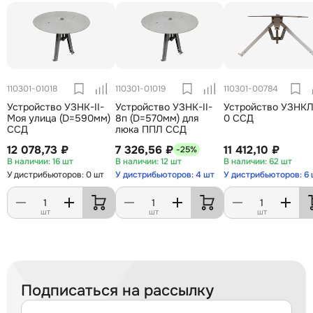
110301-01018
110301-01019
110301-00784
Устройство УЗНК-II-
Устройство УЗНК-II-
Устройство УЗНКЛ-
Моя улица (D=590мм)
8п (D=570мм) для
0 ССД
ССД
люка ППЛ ССД
12 078,73 ₽
7 326,56 ₽
11 412,10 ₽
-25%
16 шт
12 шт
62 шт
У дистрибьюторов: 0 шт
У дистрибьюторов: 4 шт
У дистрибьюторов: 6
шт
шт
шт
Подписаться на рассылку