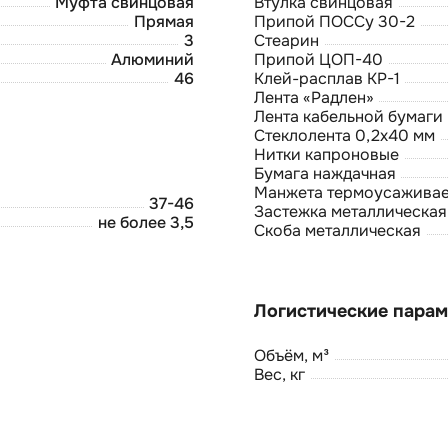
Муфта свинцовая
Втулка свинцовая
Прямая
Припой ПОССу 30-2
3
Стеарин
Алюминий
Припой ЦОП-40
46
Клей-расплав КР-1
Лента «Радлен»
Лента кабельной бумаги
Стеклолента 0,2х40 мм
Нитки капроновые
Бумага наждачная
Манжета термоусаживае
37-46
Застежка металлическая
не более 3,5
Скоба металлическая
Объём, м³
Вес, кг