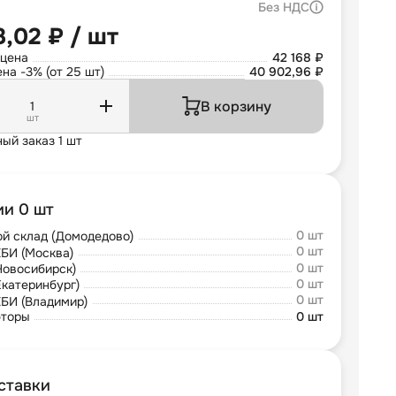
Без НДС
8,02 ₽ / шт
 цена
42 168 ₽
на -3% (от 25 шт)
40 902,96 ₽
В корзину
шт
ый заказ 1 шт
ии 0 шт
0 шт
й склад (Домодедово)
0 шт
БИ (Москва)
0 шт
Новосибирск)
0 шт
Екатеринбург)
0 шт
БИ (Владимир)
юторы
0 шт
ставки