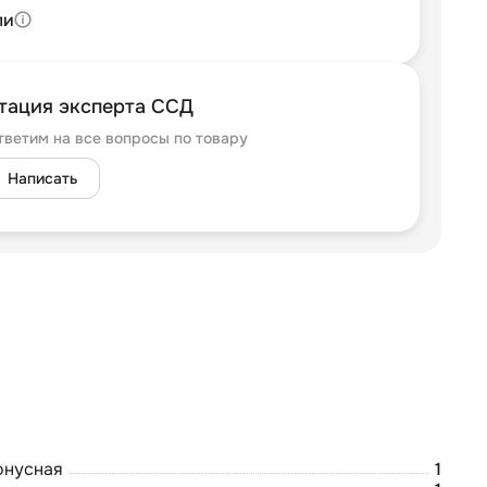
ли
тация эксперта ССД
тветим на все вопросы по товару
Написать
онусная
1