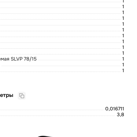
1
1
1
1
1
1
1
1
1
1
мая SLVP 78/15
1
1
1
Логистические параметры
0,016711
3,8