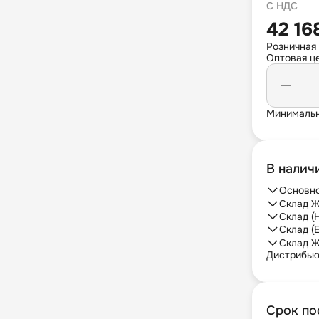
С НДС
42 16
Розничная
Оптовая це
Минимальн
В налич
Основно
Склад Ж
Склад (
Склад (
Склад Ж
Дистрибь
Срок по