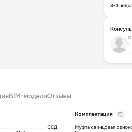
3-4 неде
Консуль
О
ция
BIM-модели
Отзывы
Комплектация
ССД
Муфта свинцовая однок