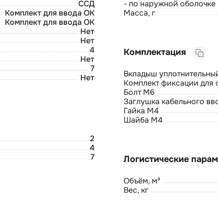
ССД
- по наружной оболочке
Комплект для ввода ОК
Масса, г
Комплект для ввода ОК
Нет
Нет
4
Комплектация
Нет
7
Вкладыш уплотнительный
Нет
Комплект фиксации для 
Болт М6
Заглушка кабельного вв
Гайка М4
Шайба М4
2
4
7
Объём, м³
Вес, кг