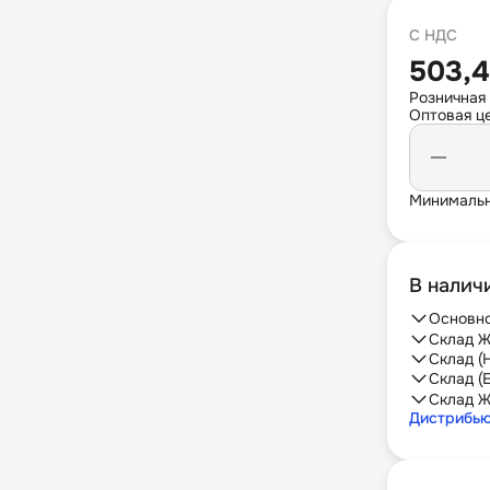
С НДС
503,4
Розничная
Оптовая це
Минимальн
В налич
Основно
Склад Ж
Склад (
Склад (
Склад Ж
Дистрибь