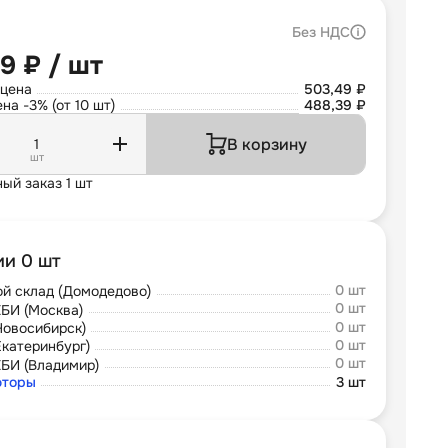
Без НДС
9 ₽ / шт
 цена
503,49 ₽
на -3% (от 10 шт)
488,39 ₽
В корзину
шт
ый заказ 1 шт
ии 0 шт
0 шт
й склад (Домодедово)
0 шт
БИ (Москва)
0 шт
Новосибирск)
0 шт
Екатеринбург)
0 шт
БИ (Владимир)
юторы
3 шт