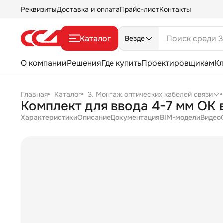
Реквизиты
Доставка и оплата
Прайс-лист
Контакты
Каталог
Везде
О компании
Решения
Где купить
Проектировщикам
К
Главная
Каталог
3. Монтаж оптических кабелей связи
Комплект для ввода 4-7 мм ОК
Характеристики
Описание
Документация
BIM-модели
Видео