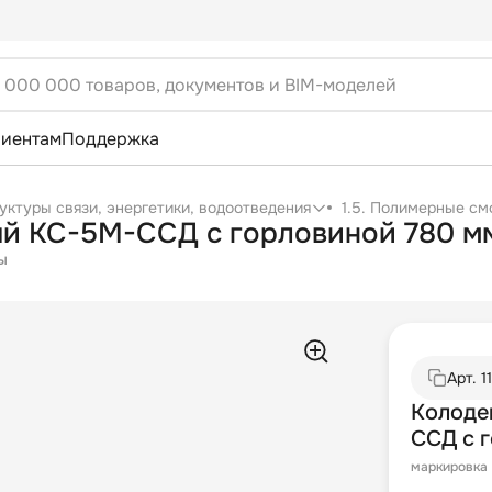
лиентам
Поддержка
уктуры связи, энергетики, водоотведения
1.5. Полимерные см
й КС-5М-ССД с горловиной 780 мм
ы
Арт.
1
Колоде
ССД с 
маркировка