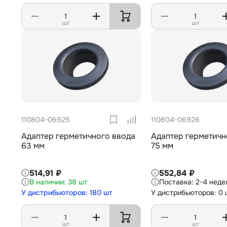
шт
шт
110804-06925
110804-06926
Адаптер герметичного ввода
Адаптер герметичн
63 мм
75 мм
514,91 ₽
552,84 ₽
38 шт
2-4 неде
У дистрибьюторов: 180 шт
У дистрибьюторов: 0 
шт
шт