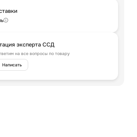
ставки
ль
тация эксперта ССД
тветим на все вопросы по товару
Написать