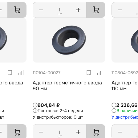
шт
110104-00027
110804-069
ого ввода
Адаптер герметичного ввода
Адаптер г
90 мм
110 мм
904,84 ₽
2 236,66
ли
2-4 недели
шт
У дистрибьюторов: 0 шт
У дистрибью
шт