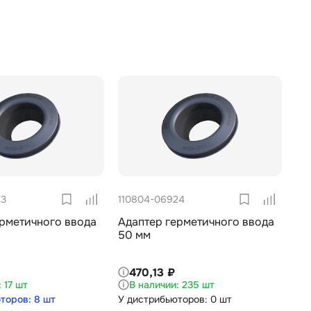
23
110804-06924
ерметичного ввода
Адаптер герметичного ввода
50 мм
470,13 ₽
17 шт
235 шт
торов: 8 шт
У дистрибьюторов: 0 шт