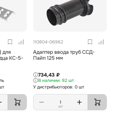
110804-06962
) для
Адаптер ввода труб ССД-
дца КС-5-
Пайп 125 мм
734,43 ₽
ль
92 шт
шт
У дистрибьюторов: 0 шт
шт