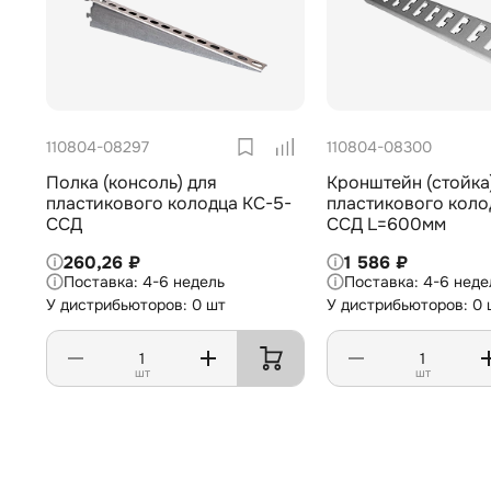
110804-08297
110804-08300
Полка (консоль) для
Кронштейн (стойка
пластикового колодца КС-5-
пластикового коло
ССД
ССД L=600мм
260,26 ₽
1 586 ₽
4-6 недель
4-6 неде
У дистрибьюторов: 0 шт
У дистрибьюторов: 0 
шт
шт