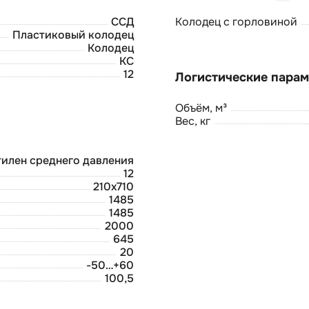
ССД
Колодец с горловиной
Пластиковый колодец
Колодец
КС
12
Объём, м³
Вес, кг
илен среднего давления
12
210х710
1485
1485
2000
645
20
-50…+60
100,5