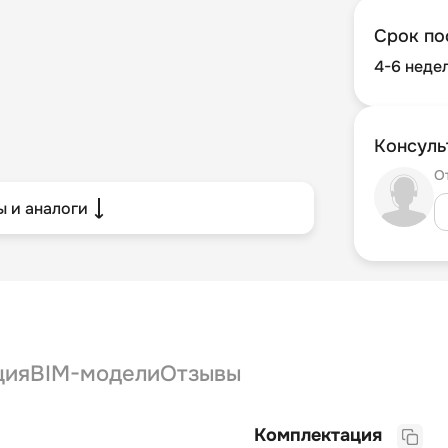
Срок по
4-6 неде
Консуль
О
 и аналоги
ция
BIM-модели
Отзывы
Комплектация