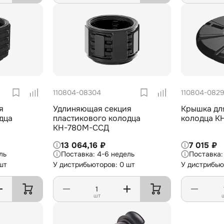
110804-08304
110804-082
я
Удлиняющая секция
Крышка дл
дца
пластикового колодца
колодца К
КН-780М-ССД
13 064,16 ₽
7 015 ₽
ль
4-6 недель
шт
У дистрибьюторов: 0 шт
У дистрибью
шт