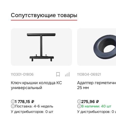
Сопутствующие товары
110301-01806
110804-06921
Ключ крышки колодца КС
Адаптер герметичн
универсальный
25 мм
1 778,15 ₽
275,96 ₽
4-6 недель
40 шт
У дистрибьюторов: 0 шт
У дистрибьюторов: 0 