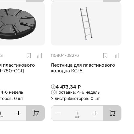
93
110804-08276
я пластикового
Лестница для пластикового
Н-780-ССД
колодца КС-5
4 473,34 ₽
4-6 недель
4-6 недель
торов: 0 шт
У дистрибьюторов: 0 шт
шт
шт