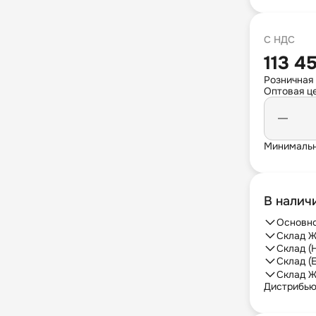
С НДС
113 4
Розничная
Оптовая це
Минимальн
В налич
Основно
Склад Ж
Склад (
Склад (
Склад Ж
Дистрибь