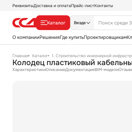
Реквизиты
Доставка и оплата
Прайс-лист
Контакты
Каталог
Везде
О компании
Решения
Где купить
Проектировщикам
К
Главная
Каталог
1. Строительство инженерной инфрастр
Колодец пластиковый кабельны
Характеристики
Описание
Документация
BIM-модели
Отзыв