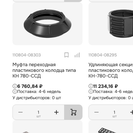
110804-08303
110804-08295
Муфта переходная
Удлиняющая секци
пластикового колодца типа
пластикового коло
КН 780-ССД
КН-780-ССД
6 760,84 ₽
11 234,16 ₽
4-6 недель
4-6 неде
У дистрибьюторов: 0 шт
У дистрибьюторов: 0 
шт
шт