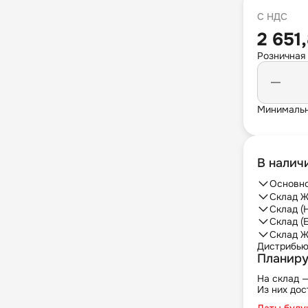
С НДС
2 651
Розничная
Минимальн
В налич
Основно
Склад Ж
Склад (
Склад (
Склад Ж
Дистрибь
Планиру
На склад 
Из них дос
Даты буду