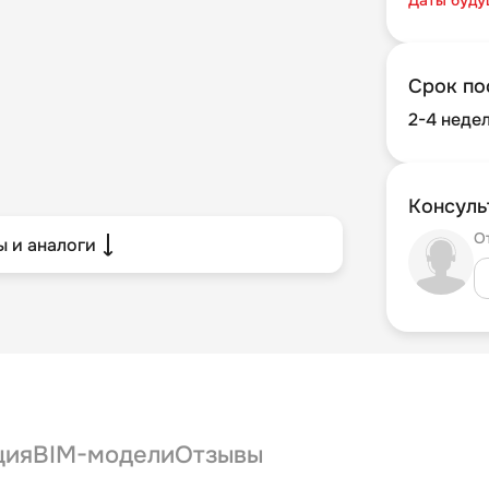
Срок по
2-4 неде
Консуль
О
 и аналоги
ция
BIM-модели
Отзывы