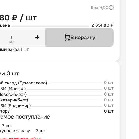
Без НДС
,80 ₽ / шт
 цена
2 651,80 ₽
В корзину
шт
ый заказ 1 шт
ии 0 шт
0 шт
й склад (Домодедово)
0 шт
БИ (Москва)
0 шт
Новосибирск)
0 шт
Екатеринбург)
0 шт
БИ (Владимир)
юторы
0 шт
емое поступление
—
3 шт
тупно к заказу —
3 шт
щих поступлений