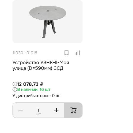
110301-01018
Устройство УЗНК-II-Моя
улица (D=590мм) ССД
12 078,73 ₽
16 шт
У дистрибьюторов: 0 шт
шт