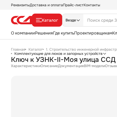
Реквизиты
Доставка и оплата
Прайс-лист
Контакты
Каталог
Везде
О компании
Решения
Где купить
Проектировщикам
К
Главная
Каталог
1. Строительство инженерной инфрастр
Комплектующие для люков и запорных устройств
Ключ к УЗНК-II-Моя улица ССД
Характеристики
Описание
Документация
BIM-модели
Отзыв