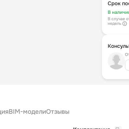
Срок по
В наличи
В случае о
недель
Консуль
О
ция
BIM-модели
Отзывы