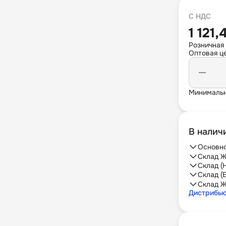
С НДС
1 121,
Розничная
Оптовая це
Минимальн
В налич
Основно
Склад Ж
Склад (
Склад (
Склад Ж
Дистрибь