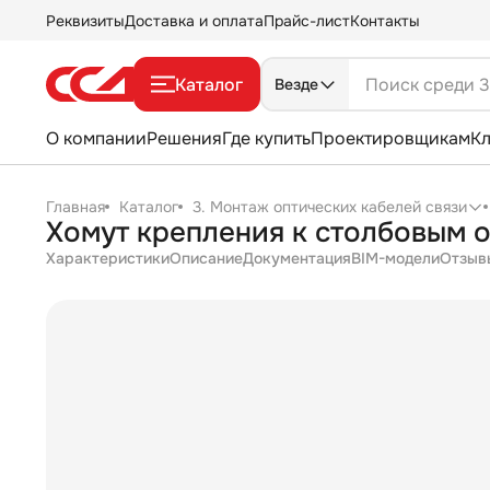
Реквизиты
Доставка и оплата
Прайс-лист
Контакты
Каталог
Везде
О компании
Решения
Где купить
Проектировщикам
К
Главная
Каталог
3. Монтаж оптических кабелей связи
Хомут крепления к столбовым 
Характеристики
Описание
Документация
BIM-модели
Отзыв