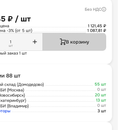
Без НДС
45 ₽ / шт
 цена
1 121,45 ₽
на -3% (от 5 шт)
1 087,81 ₽
В корзину
шт
ый заказ 1 шт
ии 88 шт
55 шт
й склад (Домодедово)
0 шт
БИ (Москва)
20 шт
Новосибирск)
13 шт
Екатеринбург)
0 шт
БИ (Владимир)
юторы
3 шт