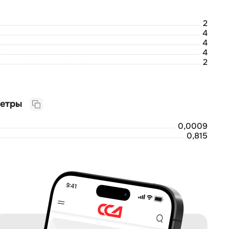
2
4
4
4
2
Логистические параметры
0,0009
0,815