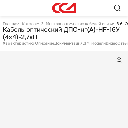
Главная
Каталог
3. Монтаж оптических кабелей связи
3.6. 
Кабель оптический ДПО-нг(А)-HF-16У
(4х4)-2,7кН
Характеристики
Описание
Документация
BIM-модели
Видео
Отзы