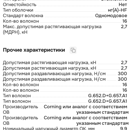
Огнестойкость
Нет
Тип оболочки
нг(А)-HF
Стандарт волокна
Одномодовое
Кол-во волокон
16
Макс. допустимая растягивающая нагрузка
2,7
(МДРН), кН
Прочие характеристики
Допустимая растягивающая нагрузка, кН
2,7
Допустимая растягивающая нагрузка, кН
2,7
Допустимая раздавливающая нагрузка, Н/см
300
Допустимая раздавливающая нагрузка, Н/см
300
Кол-во волокон
16
Кол-во волокон
16
Тип волокон
G.652.D+G.657.A1
Тип волокон
G.652.D+G.657.A1
Производитель
Corning или аналог с соответствием
ОВ
указанным стандартам
Производитель
Corning или аналог с соответствием
ОВ
указанным стандартам
Номинальный наружный диаметр ОК, мм
9,9