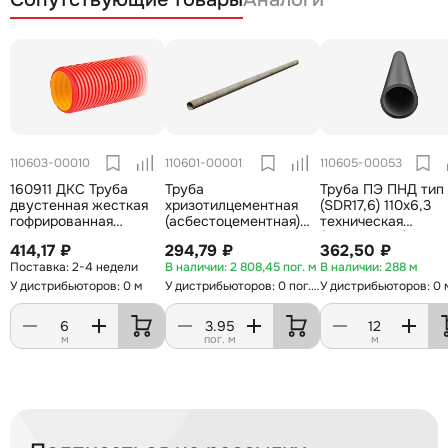
110603-00010
110601-00001
110605-00053
160911 ДКС Труба
Труба
Труба ПЭ ПНД тип 
двустенная жесткая
хризотилцементная
(SDR17,6) 110х6,3
гофрированная
(асбестоцементная)
техническая
красная d=110мм,
БНТТ ID=100 мм,
(отрезок12 м)
414,17 ₽
294,79 ₽
362,50 ₽
SN12, 1030Н, отрезок 6
L=3,95п.м ГОСТ 31416-
2-4 недели
2 808,45 пог. м
288 м
м
2009
У дистрибьюторов: 0 м
У дистрибьюторов: 0 пог. м
У дистрибьюторов: 0 
м
пог. м
м