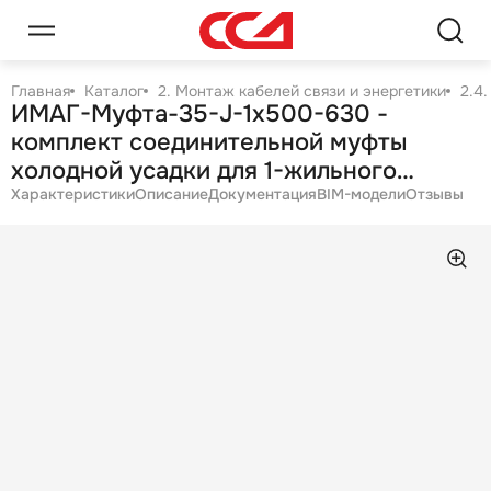
Главная
Каталог
2. Монтаж кабелей связи и энергетики
2.4
ИМАГ-Муфта-35-J-1х500-630 -
комплект соединительной муфты
холодной усадки для 1-жильного
кабеля с изоляцией из СПЭ на 35 кВ,
Характеристики
Описание
Документация
BIM-модели
Отзывы
1х500-630 мм2