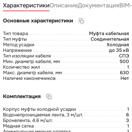
Характеристики
Описание
Документация
BIM
Основные характеристики
Тип товара
Муфта кабельная
Тип муфты
Соединительная
Метод усадки
Холодная
Напряжение
до 35 кВ
Тип изоляции кабеля
СПЭ
Мин. диаметр кабеля, мм
500
Количество жил
1
Макс. диаметр кабеля, мм
630
Наличие наконечников
Нет
Комплектация
Корпус муфты холодной усадки
1
Водонепроницаемая лента, 3 м/шт.
6
Бронелента, 4.6 м/шт.
3
Медная сетка
1
Армирующая медная оплетка
1