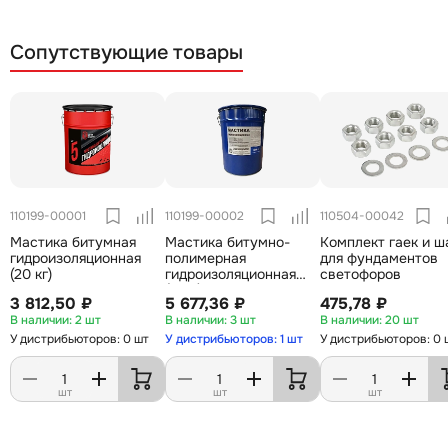
Сопутствующие товары
110199-00001
110199-00002
110504-00042
Мастика битумная
Мастика битумно-
Комплект гаек и ш
гидроизоляционная
полимерная
для фундаментов
(20 кг)
гидроизоляционная
светофоров
(20 л)
3 812,50 ₽
5 677,36 ₽
475,78 ₽
2 шт
3 шт
20 шт
У дистрибьюторов: 0 шт
У дистрибьюторов: 1 шт
У дистрибьюторов: 0 
шт
шт
шт