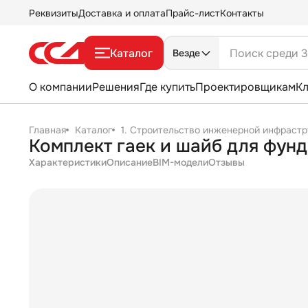
Реквизиты
Доставка и оплата
Прайс-лист
Контакты
Каталог
Везде
О компании
Решения
Где купить
Проектировщикам
К
Главная
Каталог
1. Строительство инженерной инфрастр
Комплект гаек и шайб для фун
Характеристики
Описание
BIM-модели
Отзывы