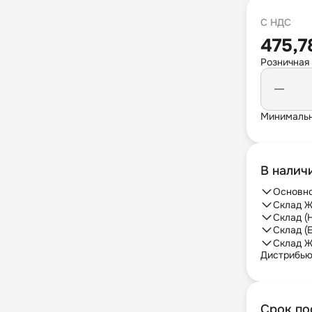
С НДС
475,7
Розничная
Минимальн
В налич
Основно
Склад Ж
Склад (
Склад (
Склад Ж
Дистрибь
Срок по