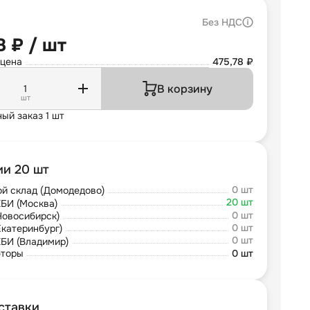
Без НДС
8 ₽ / шт
 цена
475,78 ₽
В корзину
шт
ый заказ 1 шт
ии 20 шт
0 шт
й склад (Домодедово)
20 шт
БИ (Москва)
0 шт
Новосибирск)
0 шт
Екатеринбург)
0 шт
БИ (Владимир)
юторы
0 шт
ставки