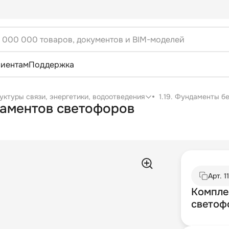
лиентам
Поддержка
уктуры связи, энергетики, водоотведения
1.19. Фундаменты б
даментов светофоров
Арт.
1
Компле
светоф