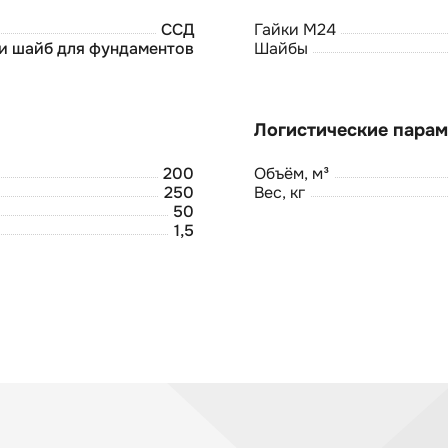
ССД
Гайки М24
 и шайб для фундаментов
Шайбы
200
Объём, м³
250
Вес, кг
50
1,5