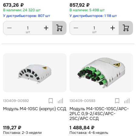
673,26 ₽
857,92 ₽
24 320 шт
5 498 шт
У дистрибьюторов: 807 шт
У дистрибьюторов: 1 118 шт
шт
шт
130409-00592
130409-00593
Модуль М4-10SC (корпус) ССД
Модуль М4-10SC-10SC/APC-
2PLC 0,9-2/4SC/APC-
2SC/APC ССД
119,27 ₽
1 488,84 ₽
2-3 недели
4-6 недель