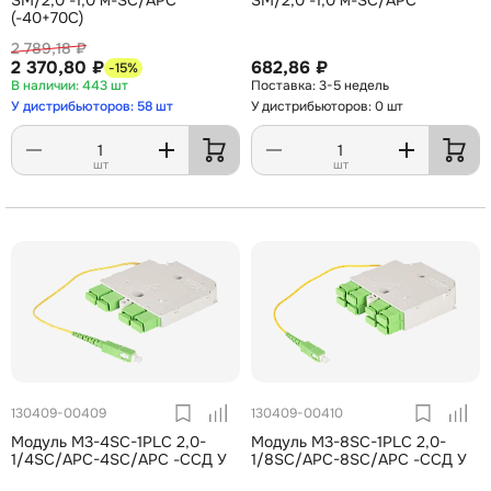
(-40+70С)
2 789,18 ₽
2 370,80 ₽
682,86 ₽
-15%
443 шт
3-5 недель
У дистрибьюторов: 58 шт
У дистрибьюторов: 0 шт
шт
шт
130409-00409
130409-00410
Модуль М3-4SC-1PLC 2,0-
Модуль М3-8SC-1PLC 2,0-
1/4SC/APC-4SC/APC -ССД У
1/8SC/APC-8SC/APC -ССД У