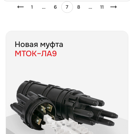
1
...
6
7
8
...
11
Новая муфта
МТОК–ЛА9