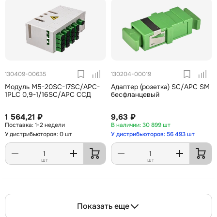
130409-00635
130204-00019
Модуль М5-20SC-17SC/APC-
Адаптер (розетка) SC/APC SM
1PLC 0,9-1/16SC/APC ССД
бесфланцевый
1 564,21 ₽
9,63 ₽
1-2 недели
30 899 шт
У дистрибьюторов: 0 шт
У дистрибьюторов: 56 493 шт
шт
шт
Показать еще