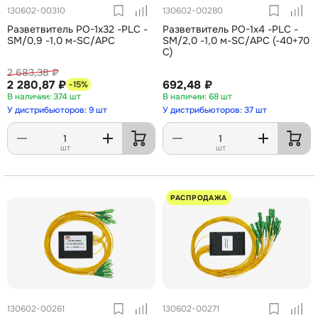
130602-00310
130602-00280
Разветвитель РО-1х32 -PLC -
Разветвитель РО-1х4 -PLC -
SM/0,9 -1,0 м-SC/APC
SM/2,0 -1,0 м-SC/APC (-40+70
С)
2 683,38 ₽
2 280,87 ₽
692,48 ₽
-15%
374 шт
68 шт
У дистрибьюторов: 9 шт
У дистрибьюторов: 37 шт
шт
шт
РАСПРОДАЖА
130602-00261
130602-00271