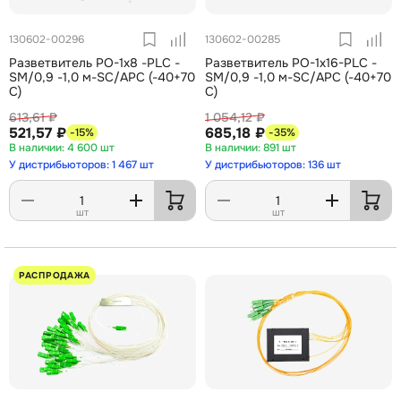
130602-00296
130602-00285
Разветвитель РО-1х8 -PLC -
Разветвитель РО-1х16-PLC -
SM/0,9 -1,0 м-SC/APC (-40+70
SM/0,9 -1,0 м-SC/APC (-40+70
С)
С)
613,61 ₽
1 054,12 ₽
521,57 ₽
685,18 ₽
-15%
-35%
4 600 шт
891 шт
У дистрибьюторов: 1 467 шт
У дистрибьюторов: 136 шт
шт
шт
РАСПРОДАЖА