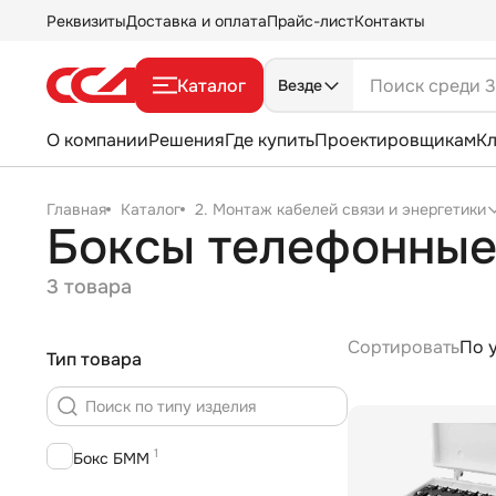
Реквизиты
Доставка и оплата
Прайс-лист
Контакты
Каталог
Везде
О компании
Решения
Где купить
Проектировщикам
К
Главная
Каталог
2. Монтаж кабелей связи и энергетики
Боксы телефонны
3 товара
Сортировать
По 
Тип товара
1
Бокс БММ