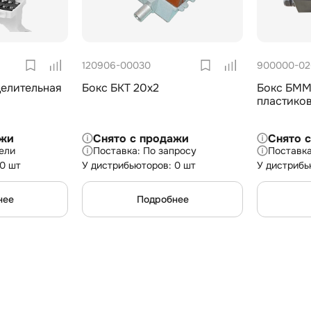
120906-00030
900000-02
елительная
Бокс БКТ 20х2
Бокс БММ 
пластиков
ажи
Снято с продажи
Снято 
ели
По запросу
 0 шт
У дистрибьюторов: 0 шт
У дистрибь
нее
Подробнее