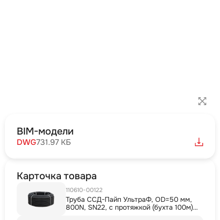
BIM-модели
DWG
731.97 КБ
Карточка товара
110610-00122
Труба ССД-Пайп УльтраФ, OD=50 мм,
800N, SN22, с протяжкой (бухта 100м)
Труба полимерная жёсткая