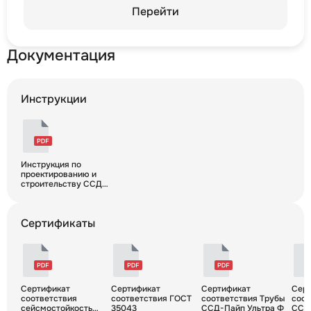
гофрированная спиральная
Перейти
ультрафиолетостойкая, не
распространяющая горение
Документация
Инструкции
Инструкция по
проектированию и
строительству ССД-
Пайп
Сертификаты
Сертификат
Сертификат
Сертификат
Сер
соответствия
соответствия ГОСТ
соответствия Трубы
соот
сейсмостойкость
35043
ССД-Пайп Ультра Ф
ССД