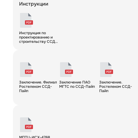
Инструкции
Инструкция по
проектированию и
строительству ССД-
Пайп
Заключение. Филиал
Заключение ПАО
Заключение.
Ростелеком ССД-
МГТС по ССД-Пайп
Ростелеком ССД-
Пайп
Пайп
МПТЦ-ИСХ-4768