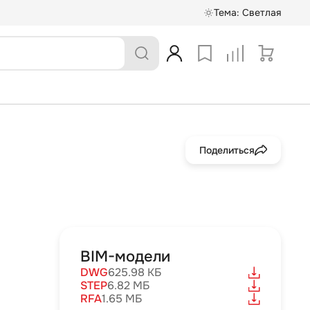
Тема:
Светлая
Поделиться
BIM-модели
DWG
625.98 КБ
STEP
6.82 МБ
RFA
1.65 МБ