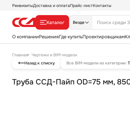
Реквизиты
Доставка и оплата
Прайс-лист
Контакты
Каталог
Везде
О компании
Решения
Где купить
Проектировщикам
К
Главная
Чертежи и BIM-модели
Назад к списку
Все BIM-модели из категории:
Труба ССД-Пайп OD=75 мм, 850N