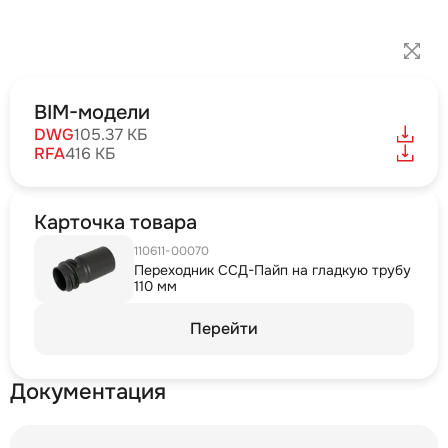
BIM-модели
DWG
105.37 КБ
RFA
416 КБ
Карточка товара
110611-00070
Переходник ССД-Пайп на гладкую трубу
110 мм
Перейти
Документация