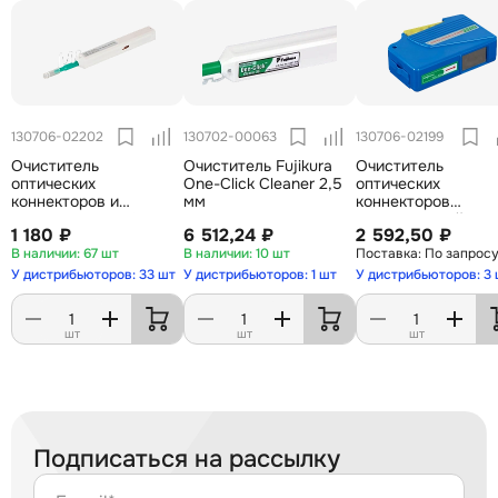
130706-02202
130702-00063
130706-02199
Очиститель
Очиститель Fujikura
Очиститель
оптических
One-Click Cleaner 2,5
оптических
коннекторов и
мм
коннекторов
разъемов OneClick 2.5
многоразовый TCC
1 180 ₽
6 512,24 ₽
2 592,50 ₽
(SC/ST/FC)
550
67 шт
10 шт
По запрос
У дистрибьюторов: 33 шт
У дистрибьюторов: 1 шт
У дистрибьюторов: 3
шт
шт
шт
Подписаться на рассылку