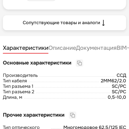
Сопутствующие товары и аналоги
Характеристики
Описание
Документация
BIM
Основные характеристики
Производитель
ССД
Тип кабеля
2MM62/2.0
Тип разъема 1
SC/PC
Тип разъема 2
SC/PC
Длина, м
0,5-10,0
Прочие характеристики
Тип оптического
Многомодовое 62,5/125 IEC