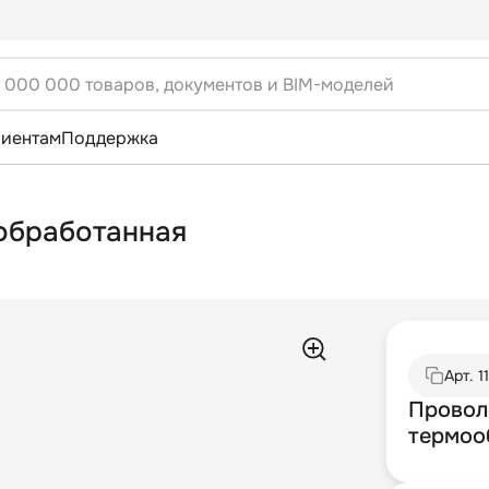
лиентам
Поддержка
обработанная
Арт.
1
Провол
термоо