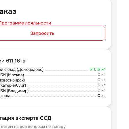
аказ
Программе лояльности
Запросить
и 611,16 кг
611,16 кг
й склад (Домодедово)
0 кг
БИ (Москва)
0 кг
Новосибирск)
0 кг
Екатеринбург)
0 кг
БИ (Владимир)
юторы
0 кг
тация эксперта ССД
тветим на все вопросы по товару