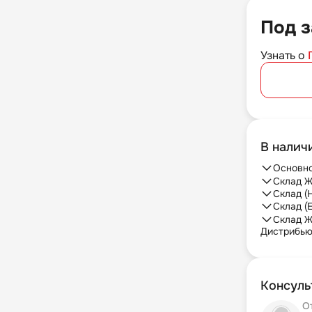
Под з
Узнать о
В наличи
Основно
Склад Ж
Склад (
Склад (
Склад Ж
Дистрибь
Консуль
О