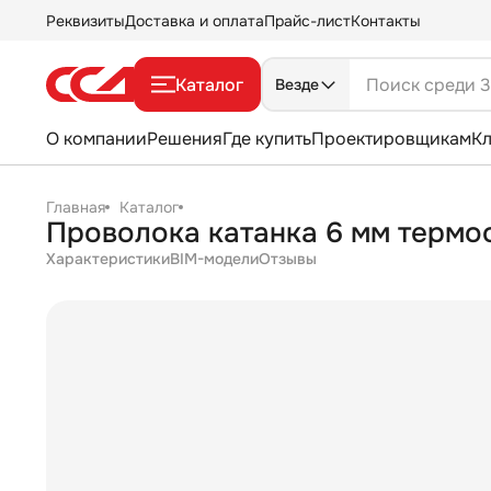
Реквизиты
Доставка и оплата
Прайс-лист
Контакты
Каталог
Везде
О компании
Решения
Где купить
Проектировщикам
К
Главная
Каталог
Проволока катанка 6 мм термо
Характеристики
BIM-модели
Отзывы