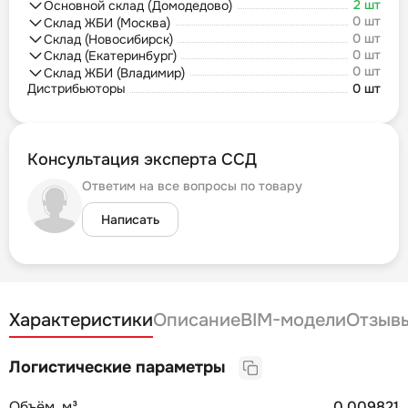
2 шт
Основной склад (Домодедово)
0 шт
Склад ЖБИ (Москва)
0 шт
Склад (Новосибирск)
0 шт
Склад (Екатеринбург)
0 шт
Склад ЖБИ (Владимир)
Дистрибьюторы
0 шт
Консультация эксперта ССД
Ответим на все вопросы по товару
Написать
Характеристики
Описание
BIM-модели
Отзыв
Логистические параметры
Объём, м³
0,009821