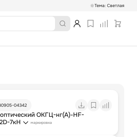
Тема:
Светлая
30905-04342
 оптический ОКГЦ-нг(А)-HF-
52D-7кН
маркировка