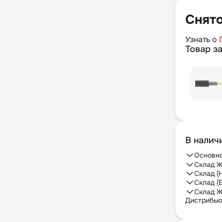
Снято
Узнать о
Товар з
В налич
Основно
Склад Ж
Склад (
Склад (
Склад Ж
Дистрибь