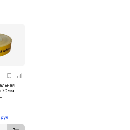
альная
я 70мм
"
 рул