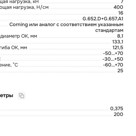
ая нагрузка, кН
7
ющая нагрузка, Н/см
400
16
G.652.D+G.657.A1
Corning или аналог с соответствием указанным
стандартам
диаметр ОК, мм
8,1
133,1
гиба ОК, мм
121,5
-50…+70
С
-30…+50
ние, °С
-60…+70
25
Логистические параметры
0,375
200