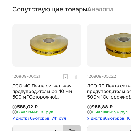
Сопутствующие товары
Аналоги
120808-00021
120808-00022
ЛСО-40 Лента сигнальная
ЛСО-70 Лента сигн
предупредительная 40 мм
предупредительна
500 м "Осторожно!
500м "Осторожно!
Оптический кабель!"
Оптический кабель!
588,02 ₽
988,88 ₽
191 рул
96 рул
У дистрибьюторов: 741 рул
У дистрибьюторов: 16