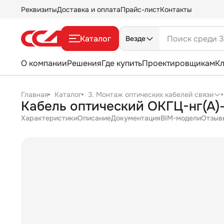
Реквизиты
Доставка и оплата
Прайс-лист
Контакты
Каталог
Везде
О компании
Решения
Где купить
Проектировщикам
К
Главная
Каталог
3. Монтаж оптических кабелей связи
Кабель оптический ОКГЦ-нг(А)
Характеристики
Описание
Документация
BIM-модели
Отзыв