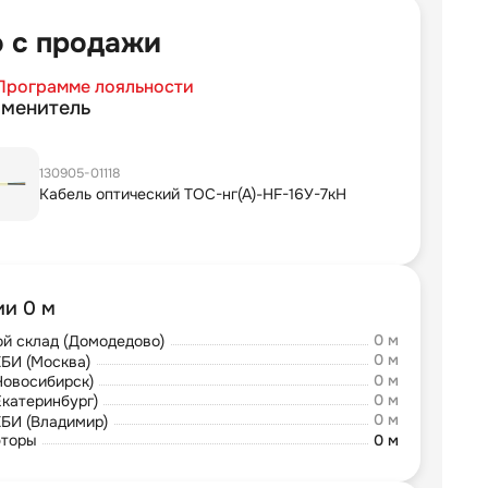
 с продажи
Программе лояльности
аменитель
130905-01118
Кабель оптический ТОС-нг(А)-HF-16У-7кН
ии 0 м
0 м
й склад (Домодедово)
0 м
БИ (Москва)
0 м
Новосибирск)
0 м
Екатеринбург)
0 м
БИ (Владимир)
юторы
0 м