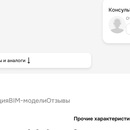
Консуль
О
 и аналоги
ция
BIM-модели
Отзывы