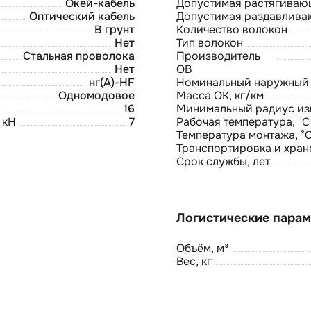
Окей-кабель
Допустимая растягивающ
Оптический кабель
Допустимая раздавлива
В грунт
Количество волокон
Нет
Тип волокон
Стальная проволока
Производитель
Нет
ОВ
нг(А)-HF
Номинальный наружный 
Одномодовое
Масса ОК, кг/км
16
Минимальный радиус из
 кН
7
Рабочая температура, °С
Температура монтажа, °
Транспортировка и хране
Срок службы, лет
Объём, м³
Вес, кг