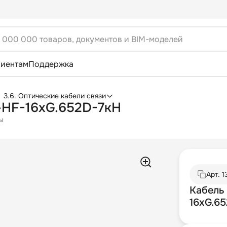
лиентам
Поддержка
3.6. Оптические кабели связи
-HF-16хG.652D-7кН
ы
Арт.
1
Кабель
16хG.6