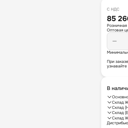
С НДС
85 26
Розничная 
Оптовая це
Минимальн
При заказ
узнавайте
В налич
Основно
Склад Ж
Склад (
Склад (
Склад Ж
Дистрибь