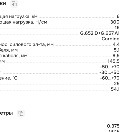
Прочие характеристики
ая нагрузка, кН
6
ющая нагрузка, Н/см
300
16
G.652.D+G.657.A1
Corning
ос. силового эл-та, мм
4,4
беля, мм
5,1
р кабеля, мм
9,5
мм
145,5
-50…+70
С
-30…+50
ние, °С
-60…+70
25
54,1
Логистические параметры
0,375
137,5