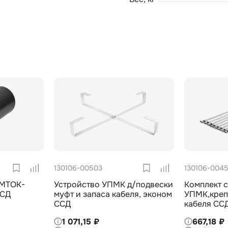
130106-00503
130106-004
 МТОК-
Устройство УПМК д/подвески
Комплект с
ССД
муфт и запаса кабеля, эконом
УПМК,креп
ССД
кабеля СС
1 071,15 ₽
667,18 ₽