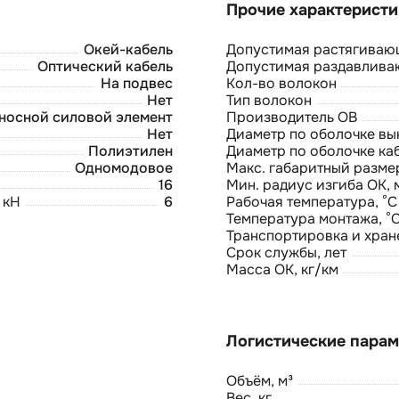
Окей-кабель
Допустимая растягивающ
Оптический кабель
Допустимая раздавлива
На подвес
Кол-во волокон
Нет
Тип волокон
носной силовой элемент
Производитель ОВ
Нет
Диаметр по оболочке вын
Полиэтилен
Диаметр по оболочке ка
Одномодовое
Макс. габаритный разме
16
Мин. радиус изгиба ОК, 
 кН
6
Рабочая температура, °С
Температура монтажа, °
Транспортировка и хране
Срок службы, лет
Масса ОК, кг/км
Объём, м³
Вес, кг