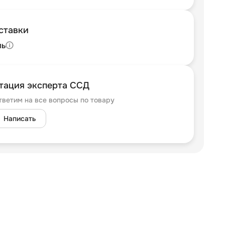
ставки
ль
тация эксперта ССД
тветим на все вопросы по товару
Написать