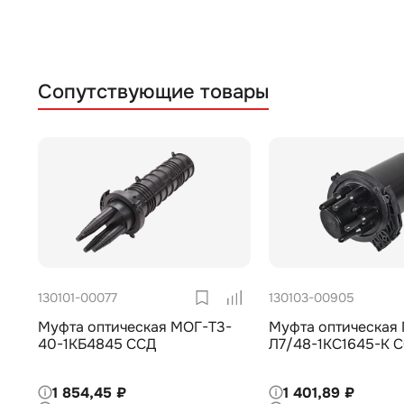
Сопутствующие товары
130101-00077
130103-00905
Муфта оптическая МОГ-Т3-
Муфта оптическая
40-1КБ4845 ССД
Л7/48-1КС1645-К 
1 854,45 ₽
1 401,89 ₽