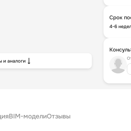
Срок по
4-6 неде
Консуль
О
 и аналоги
ция
BIM-модели
Отзывы