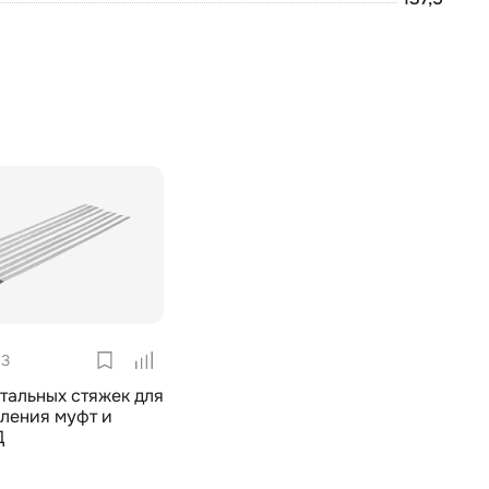
53
тальных стяжек для
ления муфт и
Д