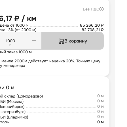
Без НДС
6,17 ₽ / км
цена от 1000 м
85 266,20 ₽
на -3% (от 2000 м)
82 708,21 ₽
В корзину
м
ый заказ 1000 м
е менее 2000м действует наценка 20%. Точную цену
 у менеджера
ии 0 м
0 м
й склад (Домодедово)
0 м
БИ (Москва)
0 м
Новосибирск)
0 м
Екатеринбург)
0 м
БИ (Владимир)
юторы
0 м