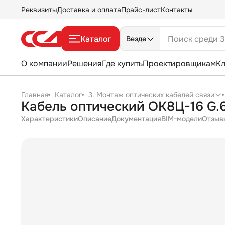
Реквизиты
Доставка и оплата
Прайс-лист
Контакты
Каталог
Везде
О компании
Решения
Где купить
Проектировщикам
К
Главная
Каталог
3. Монтаж оптических кабелей связи
Кабель оптический ОК8Ц-16 G.
Характеристики
Описание
Документация
BIM-модели
Отзыв