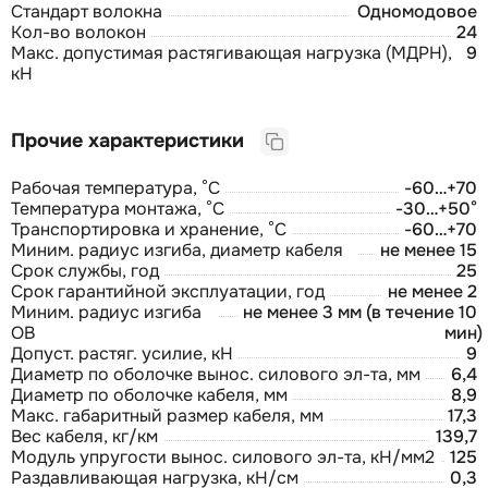
Стандарт волокна
Одномодовое
Кол-во волокон
24
Макс. допустимая растягивающая нагрузка (МДРН),
9
кН
Прочие характеристики
Рабочая температура, °С
-60…+70
Температура монтажа, °С
-30…+50°
Транспортировка и хранение, °С
-60…+70
Миним. радиус изгиба, диаметр кабеля
не менее 15
Срок службы, год
25
Срок гарантийной эксплуатации, год
не менее 2
Миним. радиус изгиба
не менее 3 мм (в течение 10
ОВ
мин)
Допуст. растяг. усилие, кН
9
Диаметр по оболочке вынос. силового эл-та, мм
6,4
Диаметр по оболочке кабеля, мм
8,9
Макс. габаритный размер кабеля, мм
17,3
Вес кабеля, кг/км
139,7
Модуль упругости вынос. силового эл-та, кН/мм2
125
Раздавливающая нагрузка, кН/см
0,3