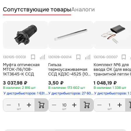
Сопутствующие товары
Аналоги
130105-00031
130109-00014
130106-00007
Муфта оптическая
Гильза
Комплект №6 для
МТОК-Л6/108-
термоусаживаемая
ввода ОК (для вво
1КТ3645-К ССД
ССД КДЗС-4525 (10
транзитной петли
шт.в упаковке)
с одной оболочкой
3 037,98 ₽
3,50 ₽
1 048,19 ₽
ОК с арамидными
2 816 шт
173 602 шт
1 338 шт
нитями без крепле
силовых элементо
У дистрибьюторов: 1 631 шт
У дистрибьюторов: 27 607 шт
У дистрибьюторов: 1 
(МТОК-Б1, В3, Г3
шт
шт
шт