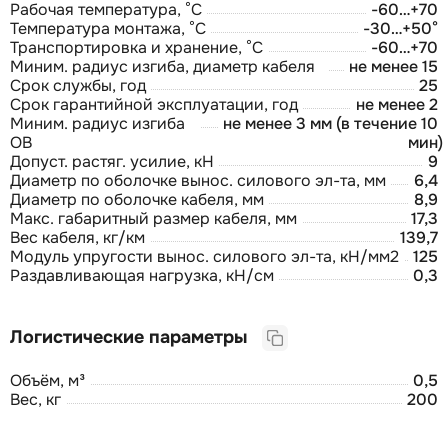
Рабочая температура, °С
-60…+70
Температура монтажа, °С
-30…+50°
Транспортировка и хранение, °С
-60…+70
Миним. радиус изгиба, диаметр кабеля
не менее 15
Срок службы, год
25
Срок гарантийной эксплуатации, год
не менее 2
Миним. радиус изгиба
не менее 3 мм (в течение 10
ОВ
мин)
Допуст. растяг. усилие, кН
9
Диаметр по оболочке вынос. силового эл-та, мм
6,4
Диаметр по оболочке кабеля, мм
8,9
Макс. габаритный размер кабеля, мм
17,3
Вес кабеля, кг/км
139,7
Модуль упругости вынос. силового эл-та, кН/мм2
125
Раздавливающая нагрузка, кН/см
0,3
Логистические параметры
Объём, м³
0,5
Вес, кг
200