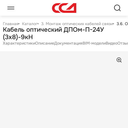
Главная
Каталог
3. Монтаж оптических кабелей связи
3.6. 
Кабель оптический ДПОм-П-24У
(3х8)-9кН
Характеристики
Описание
Документация
BIM-модели
Видео
Отзы