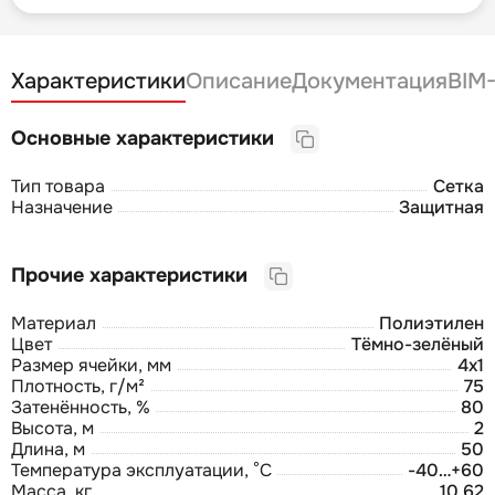
Характеристики
Описание
Документация
BIM
Основные характеристики
Тип товара
Сетка
Назначение
Защитная
Прочие характеристики
Материал
Полиэтилен
Цвет
Тёмно-зелёный
Размер ячейки, мм
4х1
Плотность, г/м²
75
Затенённость, %
80
Высота, м
2
Длина, м
50
Температура эксплуатации, °С
-40…+60
Масса, кг
10,62