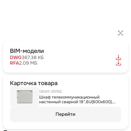
BIM-модели
DWG
367.38 КБ
RFA
2.09 МБ
Карточка товара
130411-00742
Шкаф телекоммуникационный
настенный сварной 19”,6U(600x600),
ШТ-НСс-6U-600-600-М дверь металл
ССД
Перейти