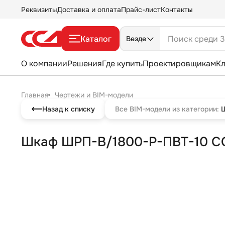
Реквизиты
Доставка и оплата
Прайс-лист
Контакты
Каталог
Везде
О компании
Решения
Где купить
Проектировщикам
К
Главная
Чертежи и BIM-модели
Назад к списку
Все BIM-модели из категории:
Шкаф ШРП-В/1800-Р-ПВТ-10 С