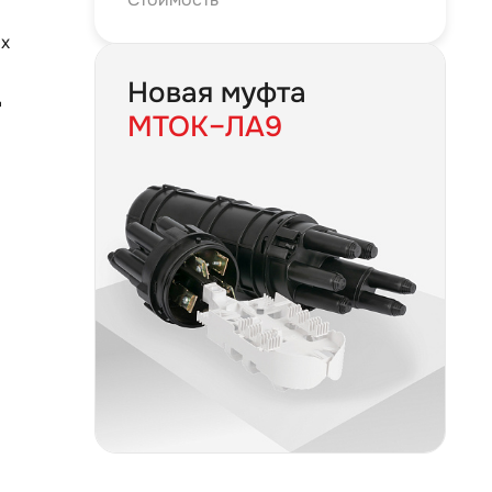
ых
Новая муфта
Д
МТОК–ЛА9