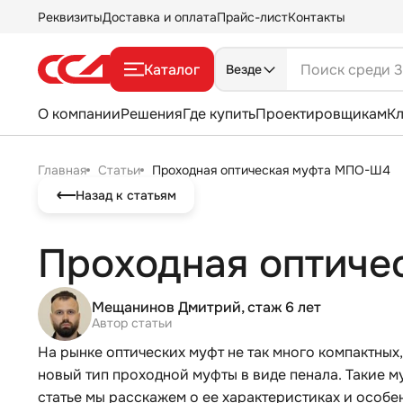
Реквизиты
Доставка и оплата
Прайс-лист
Контакты
Каталог
Везде
О компании
Решения
Где купить
Проектировщикам
К
Главная
Статьи
Проходная оптическая муфта МПО-Ш4
Назад к статьям
Проходная оптич
Мещанинов Дмитрий, стаж 6 лет
Автор статьи
На рынке оптических муфт не так много компактных
новый тип проходной муфты в виде пенала. Такие м
статье мы расскажем о ее характеристиках и особе