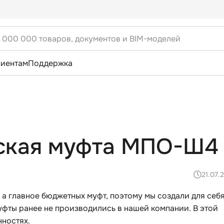
лиентам
Поддержка
еская муфта МПО-Ш4
21.07.
, а главное бюджетных муфт, поэтому мы создали для себ
уфты ранее не производились в нашей компании. В этой
нностях.